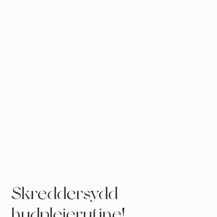
Skreddersydd
hudpleierutine!