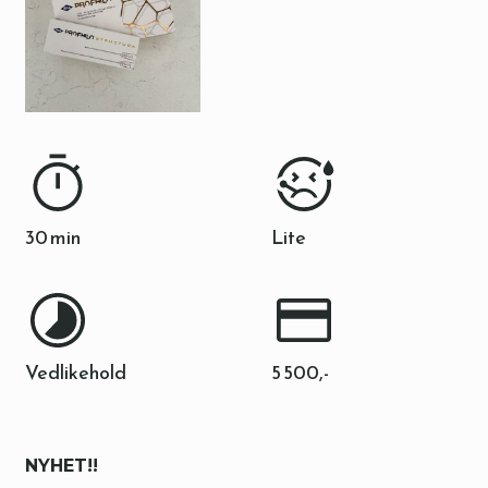
30 min
Lite
Vedlikehold
5 500,-
NYHET!!