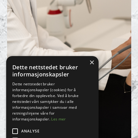
×
Dette nettstedet bruker
informasjonskapsler
Dette nettstedet bruker
informasjonskapsler (cookies) for å
forbedre din opplevelse. Ved å bruke
nettstedet vårt samtykker du i alle
informasjonskapsler i samsvar med
retningslinjene våre for
informasjonskapsler.
Les mer
ANALYSE