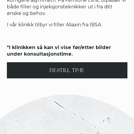
korrigere asymmetri. På Fémlone clinic tilpasser vi
både filler og injeksjonsteknikker ut i fra ditt
ønske og behov.
I vår klinikk tilbyr vi filler Aliaxin fra IBSA.
*I klinikken så kan vi vise før/etter bilder
under konsultasjonstime.
BESTILL TIME