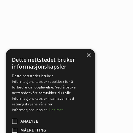
×
Dette nettstedet bruker
informasjonskapsler
Dette nettstedet bruker
informasjonskapsler (cookies) for å
forbedre din opplevelse. Ved å bruke
nettstedet vårt samtykker du i alle
informasjonskapsler i samsvar med
retningslinjene våre for
informasjonskapsler.
Les mer
ANALYSE
MÅLRETTING