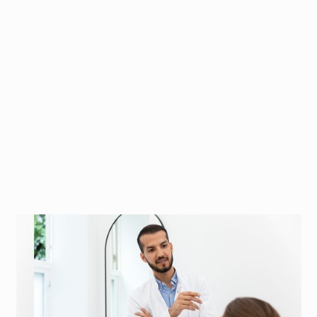
MD
Ansvarlig lege og spesialist i estetisk medisinske
behandlinger