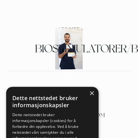
LES MER
BIOSTIMULATORER/
×
a/
HOLTEGATA 32,
Dette nettstedet bruker
0355 OSLO
informasjonskapsler
k/
ADMIN@FEMLONE.COM
Dette nettstedet bruker
informasjonskapsler (cookies) for å
t/
+47 461 19 496
forbedre din opplevelse. Ved å bruke
nettstedet vårt samtykker du i alle