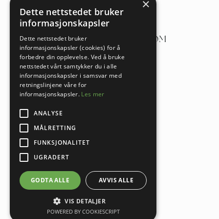
×
a/
HOLTEGATA 32,
Dette nettstedet bruker
0355 OSLO
informasjonskapsler
k/
ADMIN@FEMLONE.COM
Dette nettstedet bruker
informasjonskapsler (cookies) for å
t/
+47 461 19 496
forbedre din opplevelse. Ved å bruke
nettstedet vårt samtykker du i alle
informasjonskapsler i samsvar med
retningslinjene våre for
informasjonskapsler.
Les mer
ANALYSE
MÅLRETTING
FUNKSJONALITET
UGRADERT
© Femlone AS
Personvernerklæring
GODTA ALLE
AVVIS ALLE
Visivo
Side designet av /
VIS DETALJER
POWERED BY COOKIESCRIPT